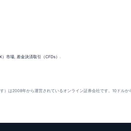
X）市場
,
差金決済取引（CFDs）
.
、えくすねす）は2008年から運営されているオンライン証券会社です。10