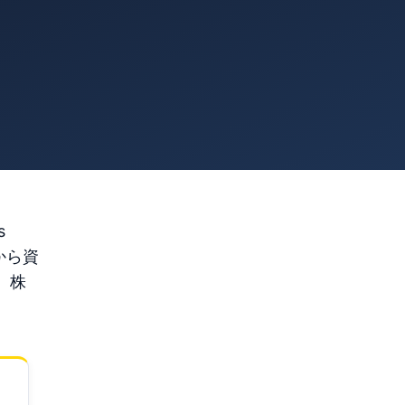
s
から資
、株