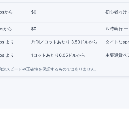
pipsから
$0
初心者向け
pipsから
$0
即時執行 —
pips より
片側／ロットあたり 3.50ドルから
タイトなspr
pips より
1ロットあたり0.05ドルから
主要通貨ペアで
約定スピードや正確性を保証するものではありません。