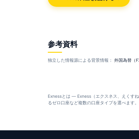
参考資料
独立した情報源による背景情報：
外国為替（F
Exnessとは — Exness（エクスネス
るゼロ口座など複数の口座タイプを選べます。