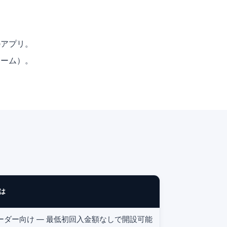
adeアプリ。
ホーム）。
は
ーダー向け — 最低初回入金額なしで開設可能