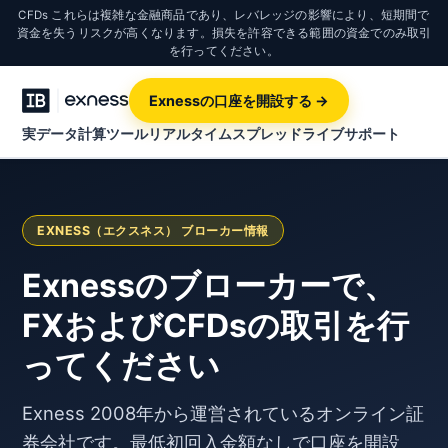
CFDs これらは複雑な金融商品であり、レバレッジの影響により、短期間で
資金を失うリスクが高くなります。損失を許容できる範囲の資金でのみ取引
を行ってください。
Exnessの口座を開設する →
実データ計算ツール
リアルタイムスプレッド
ライブサポート
EXNESS（エクスネス） ブローカー情報
Exnessのブローカーで、
FXおよびCFDsの取引を行
ってください
Exness 2008年から運営されているオンライン証
券会社です。最低初回入金額なしで口座を開設