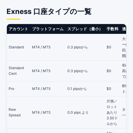
Exness 口座タイプの一覧
アカウント
プラットフォーム
スプレッド（最小）
手数料
適し
大半の
ー向け
Standard
MT4 / MT5
0.3 pipsから
$0
回入金
開設可
初心者
Standard
MT4 / MT5
0.3 pipsから
$0
高はセ
Cent
で計算
即時執行
Pro
MT4 / MT5
0.1 pipsから
$0
ドルか
片側／
ロット
Raw
タイトな
MT4 / MT5
0.0 pips より
あたり
Spread
— 2
3.50ド
ルから