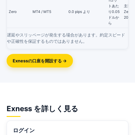
1ロッ
トあた
主要通
Zero
MT4 / MT5
0.0 pips より
り0.05
Zero 
ドルか
200
ら
遅延やスリッページが発生する場合があります。約定スピード
や正確性を保証するものではありません。
Exnessの口座を開設する →
Exness を詳しく見る
ログイン