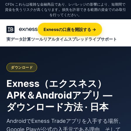
CFDs これらは複雑な金融商品であり、レバレッジの影響により、短期間で
資金を失うリスクが高くなります。損失を許容できる範囲の資金でのみ取引
を行ってください。
Exnessの口座を開設する →
実データ計算ツール
リアルタイムスプレッド
ライブサポート
ダウンロード
Exness（エクスネス）
APK＆Androidアプリ —
ダウンロード方法 · 日本
AndroidでExness Tradeアプリを入手する場所、
Google Playが公式の入手元である理由、そして